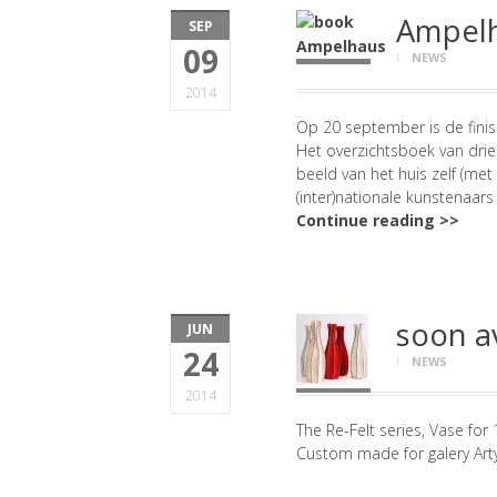
Ampelh
SEP
09
NEWS
2014
Op 20 september is de fini
Het overzichtsboek van drie 
beeld van het huis zelf (m
(inter)nationale kunstenaar
Continue reading >>
soon a
JUN
24
NEWS
2014
The Re-Felt series, Vase for 
Custom made for galery Ar