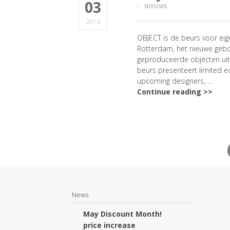
03
NIEUWS
2014
OBJECT is de beurs voor eige
Rotterdam, het nieuwe gebo
geproduceerde objecten uit 
beurs presenteert limited ed
upcoming designers, …
Continue reading >>
News
May Discount Month!
price increase