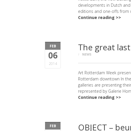
developments in Dutch and in
editions and one-offs from 
Continue reading >>
The great last
FEB
06
NEWS
2014
Art Rotterdam Week present
Rotterdam downtown In the 
galleries are presenting the
represented by Galerie Hom
Continue reading >>
OBJECT – beur
FEB