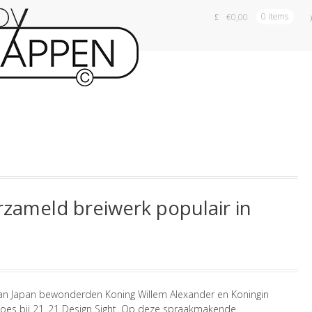
€
0,00
0 items
rzameld breiwerk populair in
an Japan bewonderden Koning Willem Alexander en Koningin
oes bij 21_21 Design Sight. Op deze spraakmakende