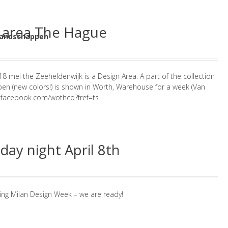
 area The Hague
 18 mei the Zeeheldenwijk is a Design Area. A part of the collection
en (new colors!) is shown in Worth, Warehouse for a week (Van
w.facebook.com/wothco?fref=ts
ay night April 8th
ing Milan Design Week – we are ready!