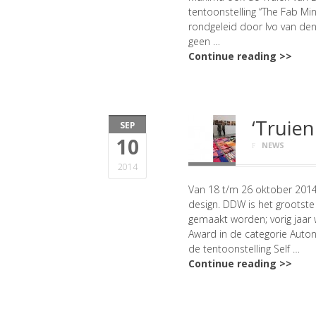
tentoonstelling “The Fab Min
rondgeleid door Ivo van den 
geen …
Continue reading >>
‘Truien
SEP
10
NEWS
2014
Van 18 t/m 26 oktober 201
design. DDW is het grootst
gemaakt worden; vorig jaa
Award in de categorie Auto
de tentoonstelling Self …
Continue reading >>