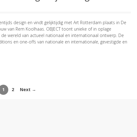
ntijds design en vindt gelijktijdig met Art Rotterdam plaats in De
uw van Rem Koolhaas. OBJECT toont unieke of in oplage
de wereld van actueel nationaal en internationaal ontwerp. De
itions en one-offs van nationale en internationale, gevestigde en
1
2
Next →