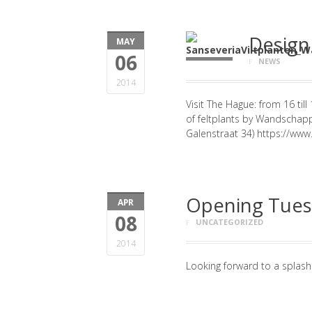
Design
MAY
06
NEWS
2014
Visit The Hague: from 16 till
of feltplants by Wandschapp
Galenstraat 34) https://ww
Opening Tuesd
APR
08
UNCATEGORIZED
2014
Looking forward to a splash