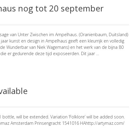
aus nog tot 20 september
ssage van Unter Zwischen im Ampelhaus. (Oranienbaum, Duitsland)
jaar kunst en design in Ampelhaus geeft een kleurrijk en volledig
et de Wunderbar van Niek Wagemans) en het werk van de bijna 80
s die er gedurende deze tijd exposeerden. Dit jaar …
vailable
1 bottle, will be extended. Variation ‘Folklore’ will be added soon.
tymaz Amsterdam Prinsengracht 1541016 HAhttp://artymaz.com/