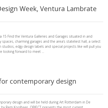
Design Week, Ventura Lambrate
a 15 Find the Ventura Galleries and Garages situated in and
ry spaces, charming garages and the area’s stateliest hall, a select
 studios, edgy design labels and special projects like will pull you
are looking forward to meet …
 for contemporary design
emporary design and will be held during Art Rotterdam in De
g by Rem Koolhaas. OBJECT presents the most current