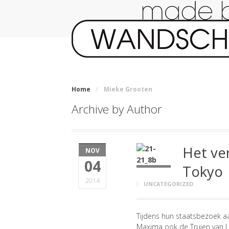
Home
/
Mieke Grooten
Archive by Author
Het ve
NOV
04
Tokyo
2014
UNCATEGORIZED
Tijdens hun staatsbezoek a
Maxima ook de Truien van L