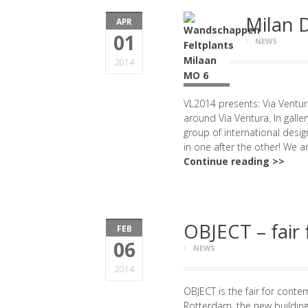
Milan 
APR
01
NEWS
2014
VL2014 presents: Via Ventur
around Via Ventura. In galle
group of international design
in one after the other! We 
Continue reading >>
OBJECT – fair
FEB
06
NEWS
2014
OBJECT is the fair for cont
Rotterdam, the new buildin