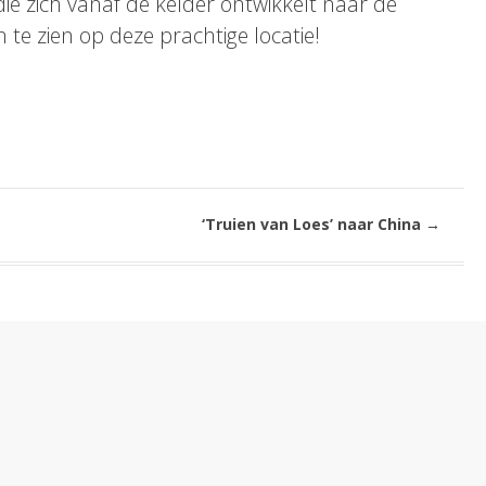
die zich vanaf de kelder ontwikkelt naar de
 te zien op deze prachtige locatie!
‘Truien van Loes’ naar China
→