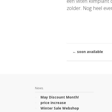
een vilten klimplant 
zolder. Nog heel even
←
soon available
News
May Discount Month!
price increase
Winter Sale Webshop