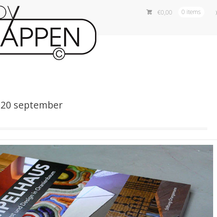
€
0,00
0 items
 20 september