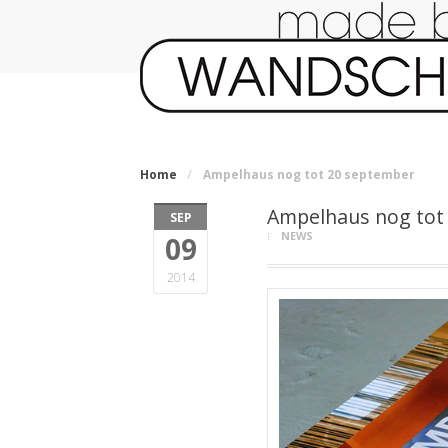
Home
/
Ampelhaus nog tot 20 september
Ampelhaus nog tot
SEP
NEWS
09
2014