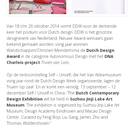
Van 18 t/m 26 oktober 2014 vormt DDW voor de dertiende
keer het podium voor Dutch design. DDW is het grootste
designevent van Nederland. Nieuwe Award-winnaars gaan
bekend gemaakt worden; vorig jaar wonnen
Wandschappen/Christien Meindertsma de
Dutch Design
Award
in de categorie Autonomous Design met het
DNA
Charlois-project
Truien van Loes
.
Op de tentoonstelling Self – Unself, die het Van Abbemuseum
vorig jaar rond de Dutch Design Week organiseerde, lagen de
Truien ‘op zaal’. En er komt een vervolg: 13 september – 12
december Self / Unself in China. “The
Dutch Contemporary
Design Exhibition
will be held in
Suzhou Jinji Lake Art
Museum
. The exhibition is organized by Suzhou Jinji Lake Art
Museum, Design Academy Eindhoven and Macao Design
Center. Curated by Feng Boyi, Liu Gang, James Zhu and
Thomas Widdershoven.”