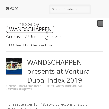
€
0,00
☰
Archive / Uncategorized
RSS feed for this section
WANDSCHAPPEN
presents at Ventura
Dubai Index 2019
NEWS
,
UNCATEGORIZED
FELTPLANTS
,
INDEXDUBAI
,
VENTURAPROJECTS
From september 16 – 19th two collections of studio